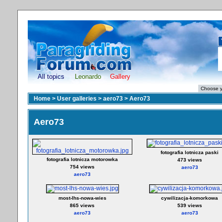
All topics
Leonardo
Gallery
Home
>
User galleries
>
aero73
>
Aero73
Aero73
fotografia lotnicza paski
fotografia lotnicza motorowka
473 views
754 views
aero73
aero73
most-lhs-nowa-wies
cywilizacja-komorkowa
865 views
539 views
aero73
aero73