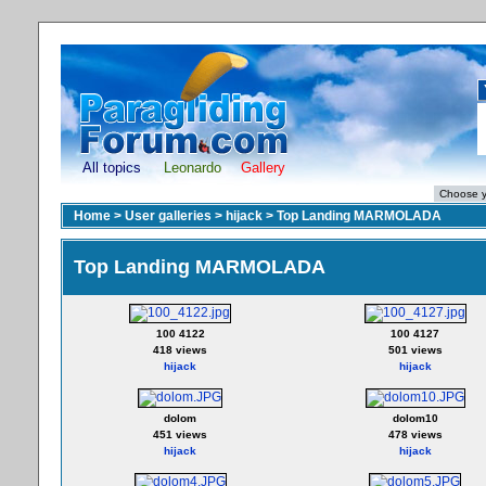
All topics
Leonardo
Gallery
Home
>
User galleries
>
hijack
>
Top Landing MARMOLADA
Top Landing MARMOLADA
100 4122
100 4127
418 views
501 views
hijack
hijack
dolom
dolom10
451 views
478 views
hijack
hijack